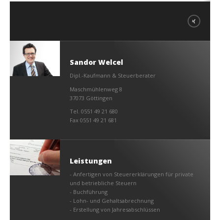
Sandor Welcel
Dipl.-Kaufmann & Steuerberater
Maschmühlenweg 8
37073 Göttingen
Tel. 0551 49 21 680
Fax 0551 49 21 681
Leistungen
- Anfertigen von Steuererklärungen für private
und betriebliche Steuern
- Buchführung
- Lohn- und Gehaltsabrechnung
- Erstellung von Jahresabschlüssen